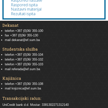
Raspored nastave
Raspored ispita
Nastavni materijal
Rezultati ispita
Dekanat
telefon +387 (0)36/ 355-100
fax +387 (0)36/ 355-130
mail
dekanat@ef.sum.ba
Studentska služba
telefon
+387 (0)36/ 355-104
telefon
+387 (0)36/ 355-102
telefon
+387 (0)36/ 355-103
mail
referada@ef.sum.ba
Knjižnica
telefon +387 (0)36/ 355-108
mail
knjiznica@ef.sum.ba
Transakcijski račun:
UniCredit bank d.d. Mostar: 3381302271312140