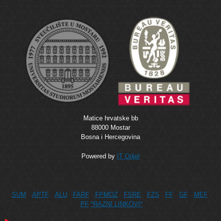
Matice hrvatske bb
88000 Mostar
Bosna i Hercegovina
Powered by
IT Odjel
SUM
APTF
ALU
FARF
FPMOZ
FSRE
FZS
FF
GF
MEF
PF
*RAZNI LINKOVI*