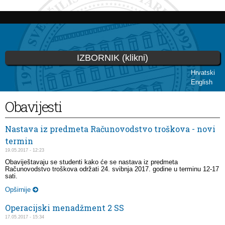
Skoči
na
glavni
sadržaj
IZBORNIK (klikni)
Hrvatski
English
Vi ste ovdje
Obavijesti
Nastava iz predmeta Računovodstvo troškova - novi
termin
19.05.2017 - 12:23
Obaviještavaju se studenti kako će se nastava iz predmeta
Računovodstvo troškova održati 24. svibnja 2017. godine u terminu 12-17
sati.
Opširnije
Operacijski menadžment 2 SS
17.05.2017 - 15:34