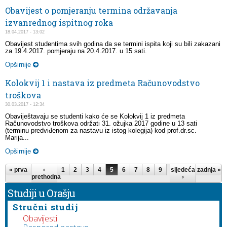
Obavijest o pomjeranju termina održavanja
izvanrednog ispitnog roka
18.04.2017 - 13:02
Obavijest studentima svih godina da se termini ispita koji su bili zakazani
za 19.4.2017. pomjeraju na 20.4.2017. u 15 sati.
Opširnije
Kolokvij 1 i nastava iz predmeta Računovodstvo
troškova
30.03.2017 - 12:34
Obaviještavaju se studenti kako će se Kolokvij 1 iz predmeta
Računovodstvo troškova održati 31. ožujka 2017 godine u 13 sati
(terminu predviđenom za nastavu iz istog kolegija) kod prof.dr.sc.
Marija...
Opširnije
Stranice
« prva
‹
1
2
3
4
5
6
7
8
9
…
sljedeća
zadnja »
prethodna
›
Studiji u Orašju
Stručni studij
Obavijesti