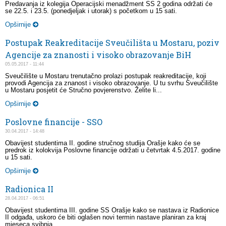
Predavanja iz kolegija Operacijski menadžment SS 2 godina održati će
se 22.5. i 23.5. (ponedjeljak i utorak) s početkom u 15 sati.
Opširnije
Postupak Reakreditacije Sveučilišta u Mostaru, poziv
Agencije za znanosti i visoko obrazovanje BiH
05.05.2017 - 11:44
Sveučilište u Mostaru trenutačno prolazi postupak reakreditacije, koji
provodi Agencija za znanost i visoko obrazovanje. U tu svrhu Sveučilište
u Mostaru posjetit će Stručno povjerenstvo. Želite li...
Opširnije
Poslovne financije - SSO
30.04.2017 - 14:48
Obavijest studentima II. godine stručnog studija Orašje kako će se
predrok iz kolokvija Poslovne financije održati u četvrtak 4.5.2017. godine
u 15 sati.
Opširnije
Radionica II
28.04.2017 - 06:51
Obavijest studentima III. godine SS Orašje kako se nastava iz Radionice
II odgađa, uskoro će biti oglašen novi termin nastave planiran za kraj
mjeseca svibnja.