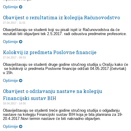
Opširnije
Obavijest o rezultatima iz kolegija Računovodstvo
27.04.2017 - 11:01
Obavještavaju se studenti koji su pisali ispit iz Računovodstva da će
rezultati biti objavljeni tek 2.5.2017. radi odsustva predmetne profesorice.
Opširnije
Kolokvij iz predmeta Poslovne financije
27.04.2017 - 09:53
Obavještavaju se studenti druge godine stručnog studija u Orašju kako će
se kolokviji iz predmeta Poslovne financije održati 04.05.2017.(četvrtak)
u 15h.
Opširnije
Obavijest o održavanju nastave na kolegiju
Financijski sustav BIH
18.04.2017 - 14:50
Obaviještavaju se studenti treće godine stručnog studija o odgađanju
nastave na kolegiju Financijski sustav BIH koja je bila planirana za 19-
20.4.2017.Novi termin nastave će biti naknadno objavljen.
Opširnije