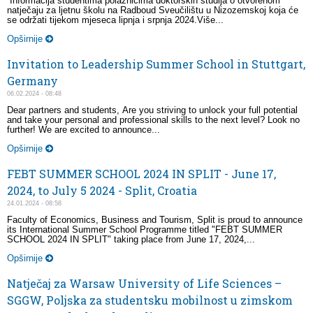
Informacija studentima polaznicima doktorskih studija o otvorenom
natječaju za ljetnu školu na Radboud Sveučilištu u Nizozemskoj koja će
se održati tijekom mjeseca lipnja i srpnja 2024.Više...
Opširnije
Invitation to Leadership Summer School in Stuttgart,
Germany
06.02.2024 - 08:48
Dear partners and students, Are you striving to unlock your full potential
and take your personal and professional skills to the next level? Look no
further! We are excited to announce...
Opširnije
FEBT SUMMER SCHOOL 2024 IN SPLIT - June 17,
2024, to July 5 2024 - Split, Croatia
24.01.2024 - 08:58
Faculty of Economics, Business and Tourism, Split is proud to announce
its International Summer School Programme titled "FEBT SUMMER
SCHOOL 2024 IN SPLIT" taking place from June 17, 2024,...
Opširnije
Natječaj za Warsaw University of Life Sciences –
SGGW, Poljska za studentsku mobilnost u zimskom