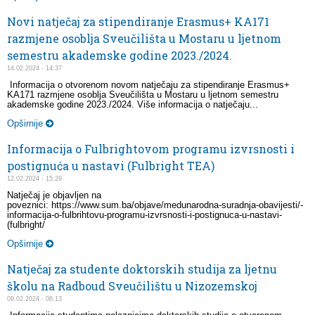
Novi natječaj za stipendiranje Erasmus+ KA171
razmjene osoblja Sveučilišta u Mostaru u ljetnom
semestru akademske godine 2023./2024.
14.02.2024 - 14:37
Informacija o otvorenom novom natječaju za stipendiranje Erasmus+
KA171 razmjene osoblja Sveučilišta u Mostaru u ljetnom semestru
akademske godine 2023./2024. Više informacija o natječaju...
Opširnije
Informacija o Fulbrightovom programu izvrsnosti i
postignuća u nastavi (Fulbright TEA)
12.02.2024 - 15:29
Natječaj je objavljen na
poveznici: https://www.sum.ba/objave/medunarodna-suradnja-obavijesti/-
informacija-o-fulbrihtovu-programu-izvrsnosti-i-postignuca-u-nastavi-
(fulbright/
Opširnije
Natječaj za studente doktorskih studija za ljetnu
školu na Radboud Sveučilištu u Nizozemskoj
09.02.2024 - 06:13