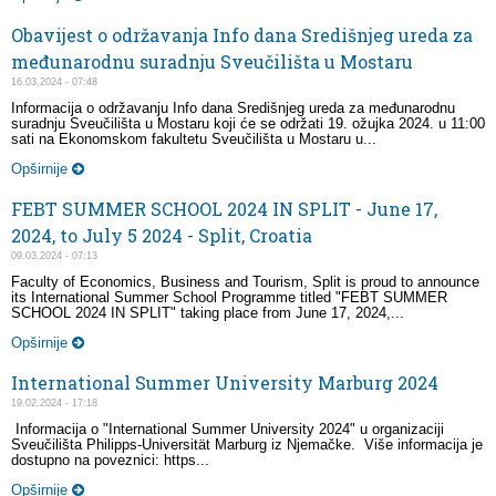
Obavijest o održavanja Info dana Središnjeg ureda za
međunarodnu suradnju Sveučilišta u Mostaru
16.03.2024 - 07:48
Informacija o održavanju Info dana Središnjeg ureda za međunarodnu
suradnju Sveučilišta u Mostaru koji će se održati 19. ožujka 2024. u 11:00
sati na Ekonomskom fakultetu Sveučilišta u Mostaru u...
Opširnije
FEBT SUMMER SCHOOL 2024 IN SPLIT - June 17,
2024, to July 5 2024 - Split, Croatia
09.03.2024 - 07:13
Faculty of Economics, Business and Tourism, Split is proud to announce
its International Summer School Programme titled "FEBT SUMMER
SCHOOL 2024 IN SPLIT" taking place from June 17, 2024,...
Opširnije
International Summer University Marburg 2024
19.02.2024 - 17:18
Informacija o "International Summer University 2024" u organizaciji
Sveučilišta Philipps-Universität Marburg iz Njemačke. Više informacija je
dostupno na poveznici: https...
Opširnije