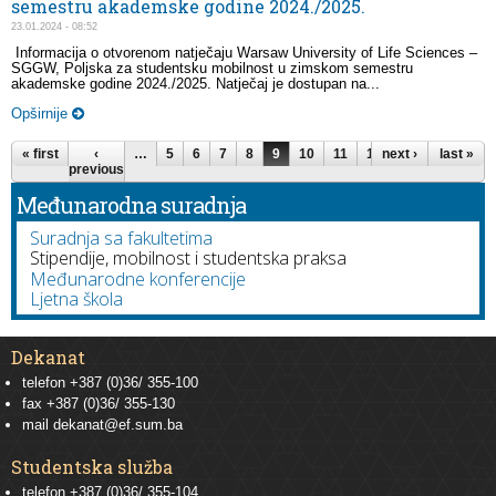
semestru akademske godine 2024./2025.
23.01.2024 - 08:52
Informacija o otvorenom natječaju Warsaw University of Life Sciences –
SGGW, Poljska za studentsku mobilnost u zimskom semestru
akademske godine 2024./2025. Natječaj je dostupan na...
Opširnije
Pages
« first
‹
…
5
6
7
8
9
10
11
12
next ›
13
…
last »
previous
Međunarodna suradnja
Suradnja sa fakultetima
Stipendije, mobilnost i studentska praksa
Međunarodne konferencije
Ljetna škola
Dekanat
telefon +387 (0)36/ 355-100
fax +387 (0)36/ 355-130
mail
dekanat@ef.sum.ba
Studentska služba
telefon
+387 (0)36/ 355-104