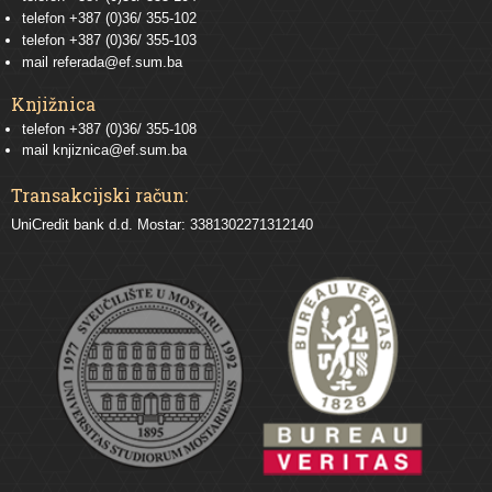
telefon
+387 (0)36/ 355-102
telefon
+387 (0)36/ 355-103
mail
referada@ef.sum.ba
Knjižnica
telefon +387 (0)36/ 355-108
mail
knjiznica@ef.sum.ba
Transakcijski račun:
UniCredit bank d.d. Mostar: 3381302271312140