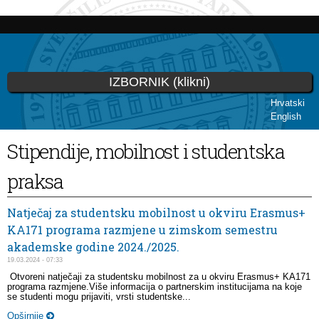
Skip to
main
content
IZBORNIK (klikni)
Hrvatski
English
You are here
Stipendije, mobilnost i studentska
praksa
Natječaj za studentsku mobilnost u okviru Erasmus+
KA171 programa razmjene u zimskom semestru
akademske godine 2024./2025.
19.03.2024 - 07:33
Otvoreni natječaji za studentsku mobilnost za u okviru Erasmus+ KA171
programa razmjene.Više informacija o partnerskim institucijama na koje
se studenti mogu prijaviti, vrsti studentske...
Opširnije