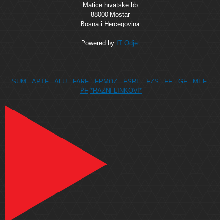
Matice hrvatske bb
88000 Mostar
Bosna i Hercegovina
Powered by
IT Odjel
SUM
APTF
ALU
FARF
FPMOZ
FSRE
FZS
FF
GF
MEF
PF
*RAZNI LINKOVI*