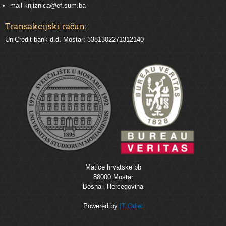
mail
knjiznica@ef.sum.ba
Transakcijski račun:
UniCredit bank d.d. Mostar: 3381302271312140
Matice hrvatske bb
88000 Mostar
Bosna i Hercegovina
Powered by
IT Odjel