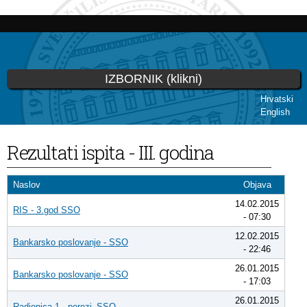
Skoči
na
glavni
sadržaj
IZBORNIK (klikni)
Hrvatski
English
Vi ste ovdje
Rezultati ispita - III. godina
Naslov
Objava
14.02.2015
RIS - 3.god SSO
- 07:30
12.02.2015
Bankarsko poslovanje - SSO
- 22:46
26.01.2015
Bankarsko poslovanje - SSO
- 17:03
26.01.2015
Radionica 1 - porezi_SSO