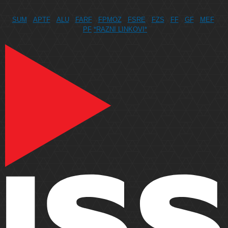
SUM
APTF
ALU
FARF
FPMOZ
FSRE
FZS
FF
GF
MEF
PF
*RAZNI LINKOVI*