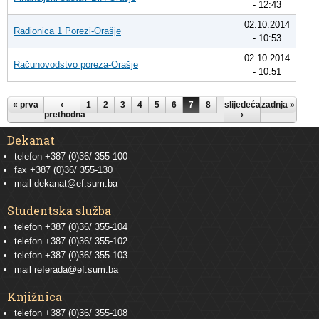
- 12:43
02.10.2014
Radionica 1 Porezi-Orašje
- 10:53
02.10.2014
Računovodstvo poreza-Orašje
- 10:51
Stranice
« prva
‹
1
2
3
4
5
6
7
8
slijedeća
zadnja »
prethodna
›
Dekanat
telefon +387 (0)36/ 355-100
fax +387 (0)36/ 355-130
mail
dekanat@ef.sum.ba
Studentska služba
telefon
+387 (0)36/ 355-104
telefon
+387 (0)36/ 355-102
telefon
+387 (0)36/ 355-103
mail
referada@ef.sum.ba
Knjižnica
telefon +387 (0)36/ 355-108