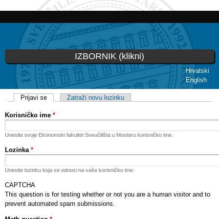
Skoči
na
glavni
sadržaj
IZBORNIK (klikni)
Hrvatski
English
Vi ste ovdje
Primarni tabovi
Prijavi se
(aktivni tab)
Zatraži novu lozinku
Korisničko ime
*
Unesite svoje Ekonomski fakultet Sveučilišta u Mostaru korisničko ime.
Lozinka
*
Unesite lozinku koja se odnosi na vaše korisničko ime.
CAPTCHA
This question is for testing whether or not you are a human visitor and to
prevent automated spam submissions.