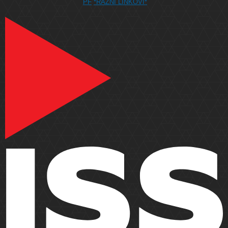
PF
*RAZNI LINKOVI*