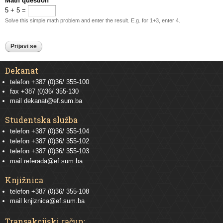
Math question
*
5 + 5 =
Solve this simple math problem and enter the result. E.g. for 1+3, enter 4.
Dekanat
telefon +387 (0)36/ 355-100
fax +387 (0)36/ 355-130
mail
dekanat@ef.sum.ba
Studentska služba
telefon
+387 (0)36/ 355-104
telefon
+387 (0)36/ 355-102
telefon
+387 (0)36/ 355-103
mail
referada@ef.sum.ba
Knjižnica
telefon +387 (0)36/ 355-108
mail
knjiznica@ef.sum.ba
Transakcijski račun: