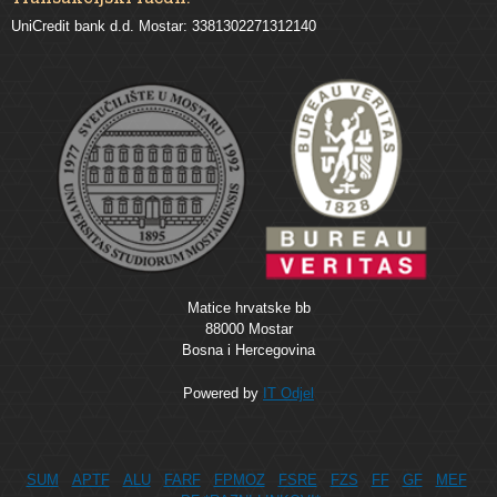
UniCredit bank d.d. Mostar: 3381302271312140
Matice hrvatske bb
88000 Mostar
Bosna i Hercegovina
Powered by
IT Odjel
SUM
APTF
ALU
FARF
FPMOZ
FSRE
FZS
FF
GF
MEF