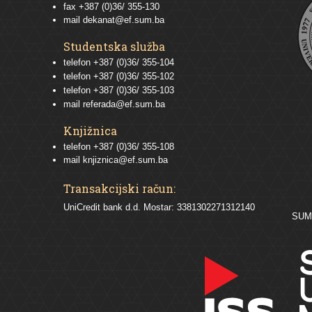
fax +387 (0)36/ 355-130
mail
dekanat@ef.sum.ba
Studentska služba
telefon
+387 (0)36/ 355-104
telefon
+387 (0)36/ 355-102
telefon
+387 (0)36/ 355-103
mail
referada@ef.sum.ba
Knjižnica
telefon +387 (0)36/ 355-108
mail
knjiznica@ef.sum.ba
Transakcijski račun:
UniCredit bank d.d. Mostar: 3381302271312140
SU