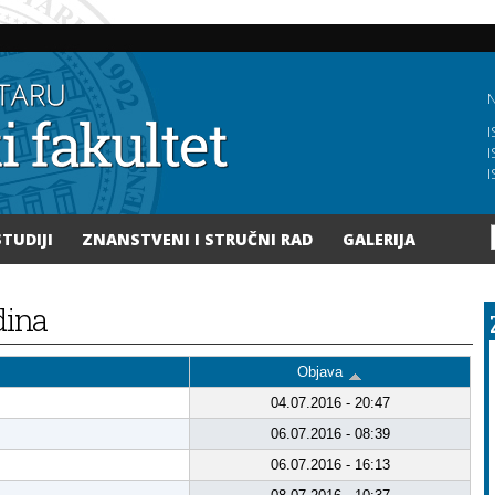
Skoči
na
glavni
sadržaj
N
I
I
I
STUDIJI
ZNANSTVENI I STRUČNI RAD
GALERIJA
odina
Objava
04.07.2016 - 20:47
06.07.2016 - 08:39
06.07.2016 - 16:13