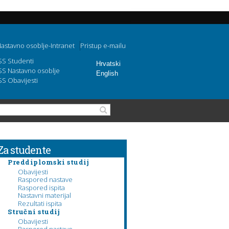
astavno osoblje-Intranet
Pristup e-mailu
SS Studenti
Hrvatski
SS Nastavno osoblje
English
SS Obavijesti
Obrazac pretraživanja
Pretraga
Za studente
Preddiplomski studij
Obavijesti
Raspored nastave
Raspored ispita
Nastavni materijal
Rezultati ispita
Stručni studij
Obavijesti