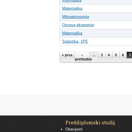
Informatika
Matematika
Mikroekonomija
Osnove ekonomije
Matematika
Statistika, 1PE
Stranice
« prva
‹
…
3
4
5
6
7
prethodna
Preddiplomski studij
Obavijesti