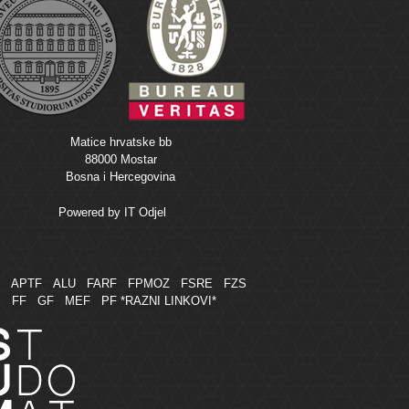
Matice hrvatske bb
88000 Mostar
Bosna i Hercegovina
Powered by
IT Odjel
M
APTF
ALU
FARF
FPMOZ
FSRE
FZS
FF
GF
MEF
PF
*RAZNI LINKOVI*