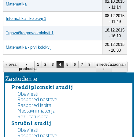
02.10.2015
Matematika
- 11:14
08.12.2015
Informatika - kolokvij 1
- 11:49
18.12.2015
Trgovačko pravo kolokvij 1
- 16:19
20.12.2015
Matematika - prvi kolokvij
- 20:30
Stranice
« prva
‹
1
2
3
4
5
6
7
8
9
slijedeća
…
zadnja »
prethodna
›
Za studente
Preddiplomski studij
Obavijesti
Raspored nastave
Raspored ispita
Nastavni materijal
Rezultati ispita
Stručni studij
Obavijesti
Raspored nastave