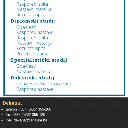
Raspored ispita
Nastavni materijal
Rezultati ispita
Diplomski studij
Obavijesti
Raspored nastave
Raspored ispita
Nastavni materijal
Rezultati ispita
Pravilnici i upute
Specijalistički studij
Obavijesti
Nastavni materijal
Doktorski studij
Obavijesti / Akti i procedure
Raspored nastave
Dekanat
telefon +387 (0)36/ 355-100
fax +387 (0)36/ 355-130
mail
dekanat@ef.sum.ba