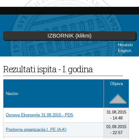
Skoči
na
glavni
sadržaj
IZBORNIK (klikni)
Hrvatski
English
Vi ste ovdje
Rezultati ispita - I. godina
Objava
Naslov
31.08.2015
Osnove Ekonomije 31.08.2015.- PDS
- 14:48
01.09.2015
Poslovna organizacija I. PE (A-K)
- 22:57