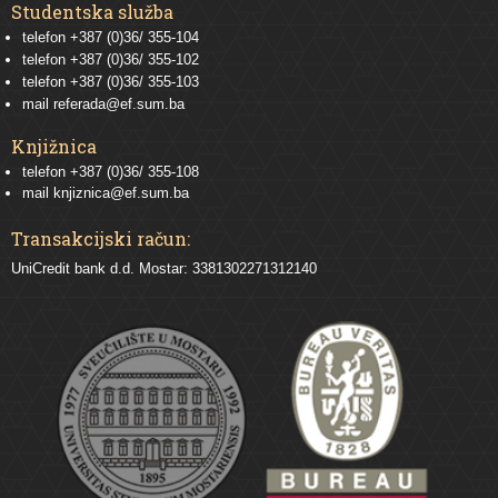
Studentska služba
telefon
+387 (0)36/ 355-104
telefon
+387 (0)36/ 355-102
telefon
+387 (0)36/ 355-103
mail
referada@ef.sum.ba
Knjižnica
telefon +387 (0)36/ 355-108
mail
knjiznica@ef.sum.ba
Transakcijski račun:
UniCredit bank d.d. Mostar: 3381302271312140