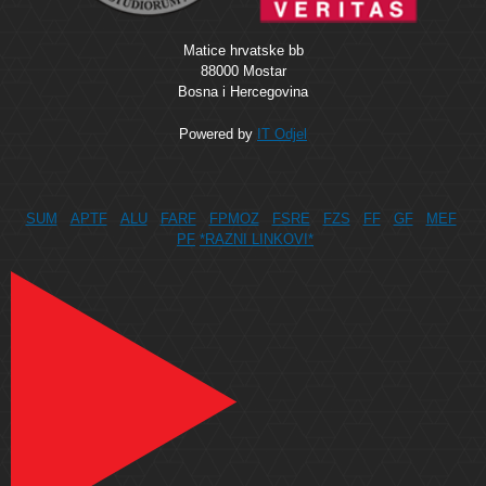
Matice hrvatske bb
88000 Mostar
Bosna i Hercegovina
Powered by
IT Odjel
SUM
APTF
ALU
FARF
FPMOZ
FSRE
FZS
FF
GF
MEF
PF
*RAZNI LINKOVI*