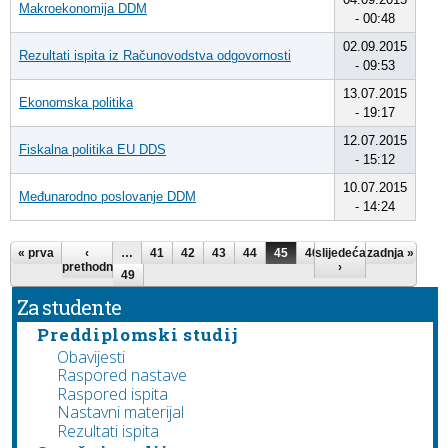
Makroekonomija DDM
- 00:48
02.09.2015
Rezultati ispita iz Računovodstva odgovornosti
- 09:53
13.07.2015
Ekonomska politika
- 19:17
12.07.2015
Fiskalna politika EU DDS
- 15:12
10.07.2015
Međunarodno poslovanje DDM
- 14:24
Stranice
« prva
‹
…
41
42
43
44
45
46
slijedeća
47
48
zadnja »
prethodna
›
49
Za studente
Preddiplomski studij
Obavijesti
Raspored nastave
Raspored ispita
Nastavni materijal
Rezultati ispita