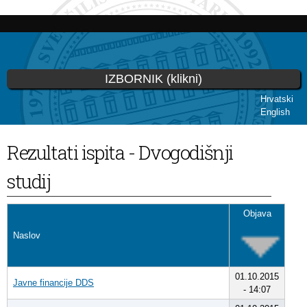
Skoči
na
glavni
sadržaj
IZBORNIK (klikni)
Hrvatski
English
Vi ste ovdje
Rezultati ispita - Dvogodišnji
studij
Objava
Naslov
01.10.2015
Javne financije DDS
- 14:07