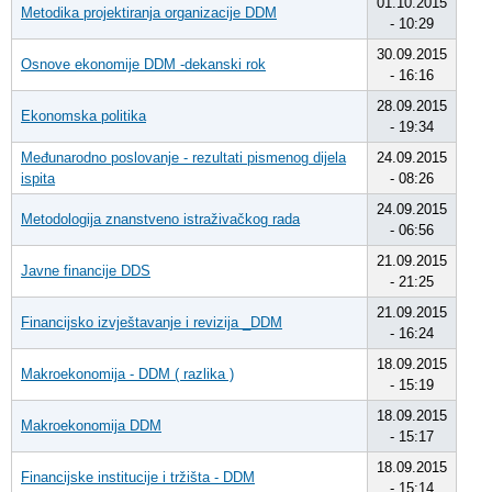
01.10.2015
Metodika projektiranja organizacije DDM
- 10:29
30.09.2015
Osnove ekonomije DDM -dekanski rok
- 16:16
28.09.2015
Ekonomska politika
- 19:34
Međunarodno poslovanje - rezultati pismenog dijela
24.09.2015
ispita
- 08:26
24.09.2015
Metodologija znanstveno istraživačkog rada
- 06:56
21.09.2015
Javne financije DDS
- 21:25
21.09.2015
Financijsko izvještavanje i revizija _DDM
- 16:24
18.09.2015
Makroekonomija - DDM ( razlika )
- 15:19
18.09.2015
Makroekonomija DDM
- 15:17
18.09.2015
Financijske institucije i tržišta - DDM
- 15:14