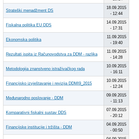
18.09.2015
Strateški menadžment DS
- 12:44
14.09.2015
Fiskalna politika EU DDS
- 17:31
11.09.2015
Ekonomska politika
- 19:40
11.09.2015
Rezultati ispita iz Računovodstva za DDM - razlika
- 14:28
10.09.2015
Metodologija znanstveno istraživačkog rada
- 16:11
10.09.2015
Financijsko izvještavanje i revizija DDMI9_2015
- 12:24
09.09.2015
Međunarodno poslovanje - DDM
- 11:13
07.09.2015
Komparativni fiskalni sustav DDS
- 20:12
04.09.2015
Financijske institucije i tržišta - DDM
- 00:50
04.09.2015