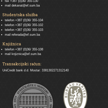
fax +387 (0)36/ 355-130
mail
dekanat@ef.sum.ba
Studentska služba
telefon
+387 (0)36/ 355-104
telefon
+387 (0)36/ 355-102
telefon
+387 (0)36/ 355-103
mail
referada@ef.sum.ba
Knjižnica
telefon +387 (0)36/ 355-108
mail
knjiznica@ef.sum.ba
Transakcijski račun:
UniCredit bank d.d. Mostar: 3381302271312140