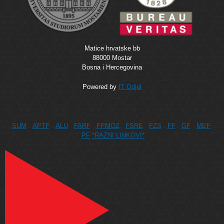
Matice hrvatske bb
88000 Mostar
Bosna i Hercegovina
Powered by
IT Odjel
SUM
APTF
ALU
FARF
FPMOZ
FSRE
FZS
FF
GF
MEF
PF
*RAZNI LINKOVI*