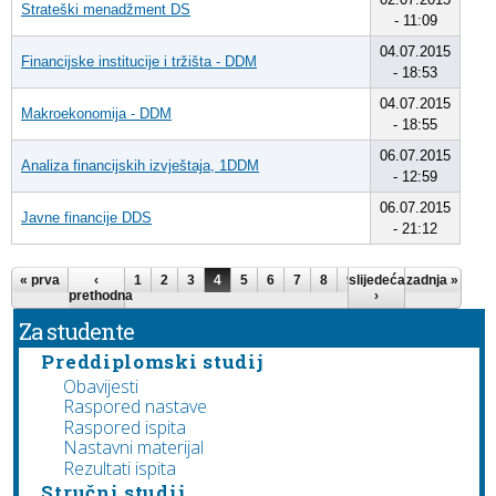
Strateški menadžment DS
- 11:09
04.07.2015
Financijske institucije i tržišta - DDM
- 18:53
04.07.2015
Makroekonomija - DDM
- 18:55
06.07.2015
Analiza financijskih izvještaja, 1DDM
- 12:59
06.07.2015
Javne financije DDS
- 21:12
Stranice
« prva
‹
1
2
3
4
5
6
7
8
9
slijedeća
…
zadnja »
prethodna
›
Za studente
Preddiplomski studij
Obavijesti
Raspored nastave
Raspored ispita
Nastavni materijal
Rezultati ispita
Stručni studij