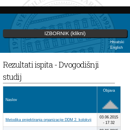
Skoči
na
glavni
sadržaj
IZBORNIK (klikni)
Hrvatski
English
Vi ste ovdje
Rezultati ispita - Dvogodišnji
studij
Objava
Naslov
03.06.2015
Metodika projektiranja organizacije DDM 2. kolokvij
- 17:32