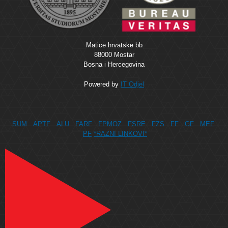
Matice hrvatske bb
88000 Mostar
Bosna i Hercegovina
Powered by
IT Odjel
SUM
APTF
ALU
FARF
FPMOZ
FSRE
FZS
FF
GF
MEF
PF
*RAZNI LINKOVI*