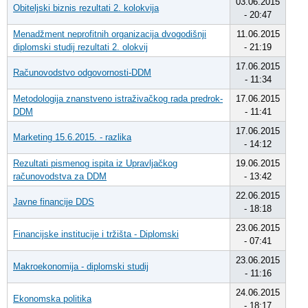
03.06.2015
Obiteljski biznis rezultati 2. kolokvija
- 20:47
Menadžment neprofitnih organizacija dvogodišnji
11.06.2015
diplomski studij rezultati 2. olokvij
- 21:19
17.06.2015
Računovodstvo odgovornosti-DDM
- 11:34
Metodologija znanstveno istraživačkog rada predrok-
17.06.2015
DDM
- 11:41
17.06.2015
Marketing 15.6.2015. - razlika
- 14:12
Rezultati pismenog ispita iz Upravljačkog
19.06.2015
računovodstva za DDM
- 13:42
22.06.2015
Javne financije DDS
- 18:18
23.06.2015
Financijske institucije i tržišta - Diplomski
- 07:41
23.06.2015
Makroekonomija - diplomski studij
- 11:16
24.06.2015
Ekonomska politika
- 18:17