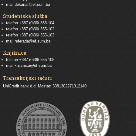
mail
dekanat@ef.sum.ba
Studentska služba
telefon
+387 (0)36/ 355-104
telefon
+387 (0)36/ 355-102
telefon
+387 (0)36/ 355-103
mail
referada@ef.sum.ba
Knjižnica
telefon +387 (0)36/ 355-108
mail
knjiznica@ef.sum.ba
Transakcijski račun:
UniCredit bank d.d. Mostar: 3381302271312140