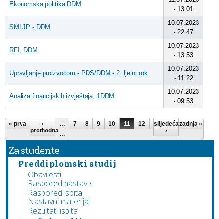
Ekonomska politika DDM
- 13:01
10.07.2023
SMLJP - DDM
- 22:47
10.07.2023
RFI, DDM
- 13:53
10.07.2023
Upravljanje proizvodom - PDS/DDM - 2. ljetni rok
- 11:22
10.07.2023
Analiza financijskih izvještaja, 1DDM
- 09:53
Stranice
« prva
‹
…
7
8
9
10
11
12
13
slijedeća
14
zadnja »
15
prethodna
›
…
Za studente
Preddiplomski studij
Obavijesti
Raspored nastave
Raspored ispita
Nastavni materijal
Rezultati ispita