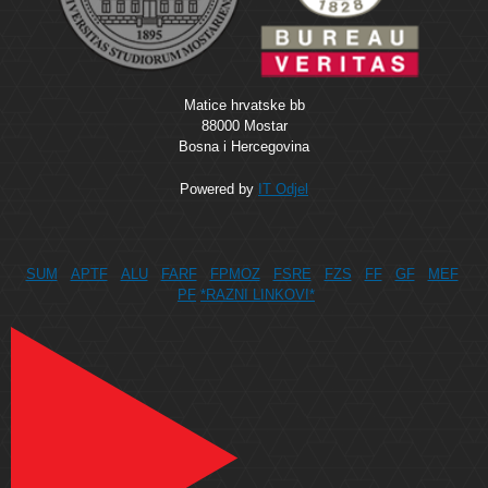
Matice hrvatske bb
88000 Mostar
Bosna i Hercegovina
Powered by
IT Odjel
SUM
APTF
ALU
FARF
FPMOZ
FSRE
FZS
FF
GF
MEF
PF
*RAZNI LINKOVI*