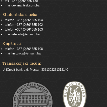
fax +387 (0)36/ 355-130
mail
dekanat@ef.sum.ba
Studentska služba
telefon
+387 (0)36/ 355-104
telefon
+387 (0)36/ 355-102
telefon
+387 (0)36/ 355-103
mail
referada@ef.sum.ba
Knjižnica
telefon +387 (0)36/ 355-108
mail
knjiznica@ef.sum.ba
Transakcijski račun:
UniCredit bank d.d. Mostar: 3381302271312140