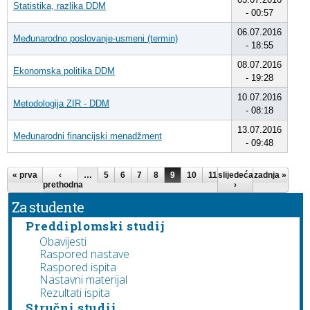
Statistika, razlika DDM
- 00:57
06.07.2016
Međunarodno poslovanje-usmeni (termin)
- 18:55
08.07.2016
Ekonomska politika DDM
- 19:28
10.07.2016
Metodologija ZIR - DDM
- 08:18
13.07.2016
Međunarodni financijski menadžment
- 09:48
Stranice
« prva
‹
…
5
6
7
8
9
10
11
slijedeća
12
13
zadnja »
…
prethodna
›
Za studente
Preddiplomski studij
Obavijesti
Raspored nastave
Raspored ispita
Nastavni materijal
Rezultati ispita
Stručni studij