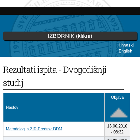
Skoči
na
glavni
sadržaj
IZBORNIK (klikni)
Hrvatski
English
Vi ste ovdje
Rezultati ispita - Dvogodišnji
studij
Objava
Naslov
13.06.2016
Metodologija ZIR-Predrok DDM
- 08:32