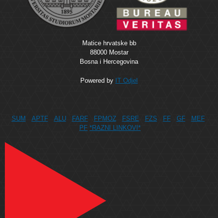
Matice hrvatske bb
88000 Mostar
Bosna i Hercegovina
Powered by
IT Odjel
SUM
APTF
ALU
FARF
FPMOZ
FSRE
FZS
FF
GF
MEF
PF
*RAZNI LINKOVI*