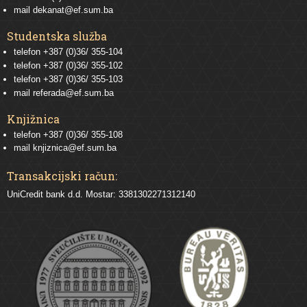
mail
dekanat@ef.sum.ba
Studentska služba
telefon
+387 (0)36/ 355-104
telefon
+387 (0)36/ 355-102
telefon
+387 (0)36/ 355-103
mail
referada@ef.sum.ba
Knjižnica
telefon +387 (0)36/ 355-108
mail
knjiznica@ef.sum.ba
Transakcijski račun:
UniCredit bank d.d. Mostar: 3381302271312140