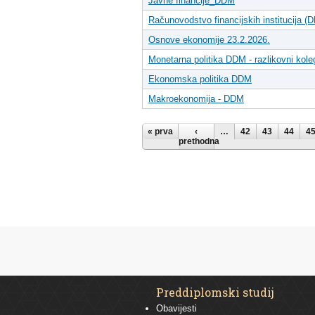
Javne financije_DDM
Računovodstvo financijskih institucija (
Osnove ekonomije 23.2.2026.
Monetarna politika DDM - razlikovni koleg
Ekonomska politika DDM
Makroekonomija - DDM
Stranice
« prva
‹
…
42
43
44
4
prethodna
Preddiplomski studij
Obavijesti