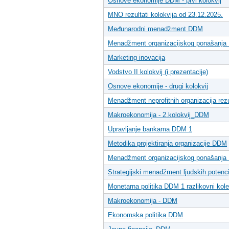
Osnove ekonomije DDM - prvi kolokvij
MNO rezultati kolokvija od 23.12.2025.
Međunarodni menadžment DDM
Menadžment organizacijskog ponašanj
Marketing inovacija
Vodstvo II kolokvij (i prezentacije)
Osnove ekonomije - drugi kolokvij
Menadžment neprofitnih organizacija rezul
Makroekonomija - 2.kolokvij_DDM
Upravljanje bankama DDM 1
Metodika projektiranja organizacije DDM
Menadžment organizacijskog ponašanj
Strategijski menadžment ljudskih potenc
Monetarna politika DDM 1 razlikovni kole
Makroekonomija - DDM
Ekonomska politika DDM