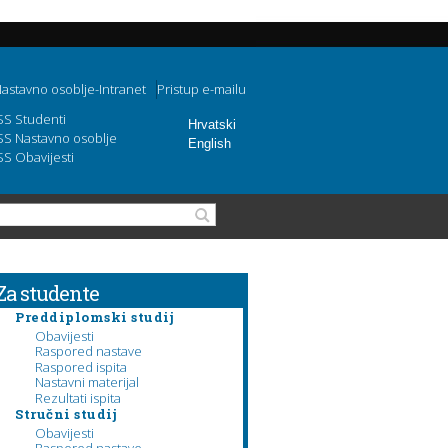
astavno osoblje-Intranet
Pristup e-mailu
SS Studenti
Hrvatski
SS Nastavno osoblje
English
SS Obavijesti
Obrazac pretraživanja
Pretraga
Za studente
Preddiplomski studij
Obavijesti
Raspored nastave
Raspored ispita
Nastavni materijal
Rezultati ispita
Stručni studij
Obavijesti