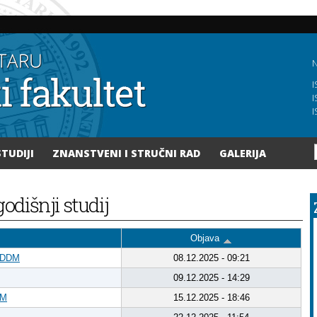
Skoči
na
glavni
sadržaj
N
I
I
I
STUDIJI
ZNANSTVENI I STRUČNI RAD
GALERIJA
godišnji studij
Objava
a DDM
08.12.2025 - 09:21
09.12.2025 - 14:29
DM
15.12.2025 - 18:46