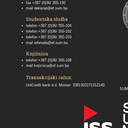
fax +387 (0)36/ 355-130
mail
dekanat@ef.sum.ba
Studentska služba
telefon
+387 (0)36/ 355-104
telefon
+387 (0)36/ 355-102
telefon
+387 (0)36/ 355-103
mail
referada@ef.sum.ba
Knjižnica
telefon +387 (0)36/ 355-108
mail
knjiznica@ef.sum.ba
Transakcijski račun:
UniCredit bank d.d. Mostar: 3381302271312140
SU