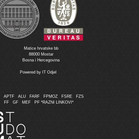
Matice hrvatske bb
88000 Mostar
Bosna i Hercegovina
Powered by
IT Odjel
M
APTF
ALU
FARF
FPMOZ
FSRE
FZS
FF
GF
MEF
PF
*RAZNI LINKOVI*