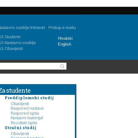
astavno osoblje-Intranet
Pristup e-mailu
SS Studenti
Hrvatski
SS Nastavno osoblje
English
SS Obavijesti
Search form
Search
Za studente
Preddiplomski studij
Obavijesti
Raspored nastave
Raspored ispita
Nastavni materijal
Rezultati ispita
Stručni studij
Obavijesti