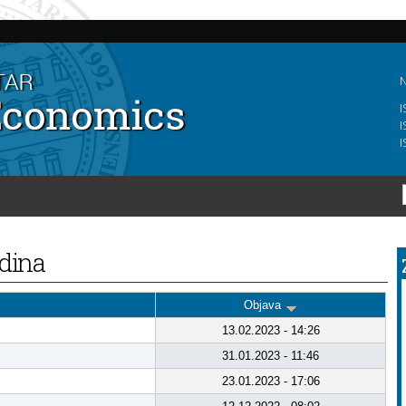
Skip to
main
content
N
I
I
I
odina
Objava
13.02.2023 - 14:26
31.01.2023 - 11:46
23.01.2023 - 17:06