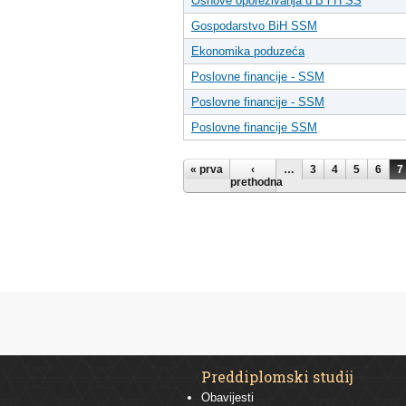
Osnove oporezivanja u B i H SS
Gospodarstvo BiH SSM
Ekonomika poduzeća
Poslovne financije - SSM
Poslovne financije - SSM
Poslovne financije SSM
Pages
« prva
‹
…
3
4
5
6
7
prethodna
Preddiplomski studij
Obavijesti