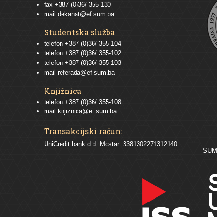
fax +387 (0)36/ 355-130
mail
dekanat@ef.sum.ba
Studentska služba
telefon
+387 (0)36/ 355-104
telefon
+387 (0)36/ 355-102
telefon
+387 (0)36/ 355-103
mail
referada@ef.sum.ba
Knjižnica
telefon +387 (0)36/ 355-108
mail
knjiznica@ef.sum.ba
Transakcijski račun:
UniCredit bank d.d. Mostar: 3381302271312140
SU