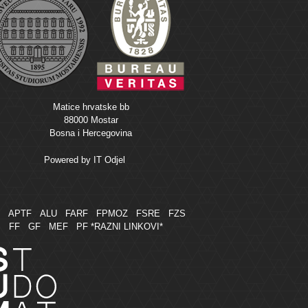
Matice hrvatske bb
88000 Mostar
Bosna i Hercegovina
Powered by
IT Odjel
M
APTF
ALU
FARF
FPMOZ
FSRE
FZS
FF
GF
MEF
PF
*RAZNI LINKOVI*